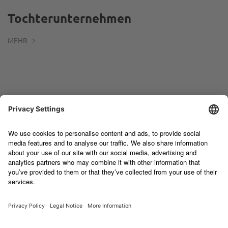
Tochterunternehmen
MEHR
TERRAG GMBH
Saarbrücker Straße 9
66538 Neunkirchen
+49 6821 40289-0
info@terrag.de
Kontakt
Impressum