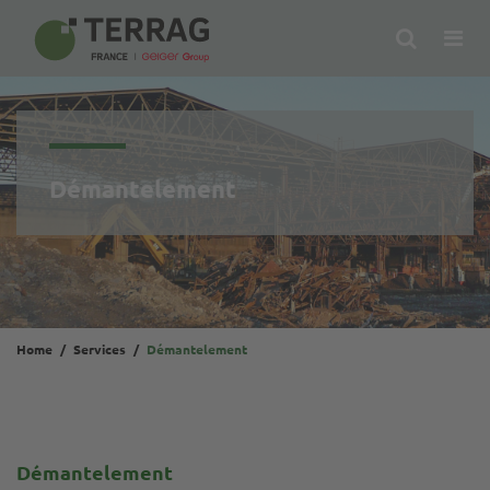
Search
Op
Me
Démantelement
Home
Services
Démantelement
Démantelement