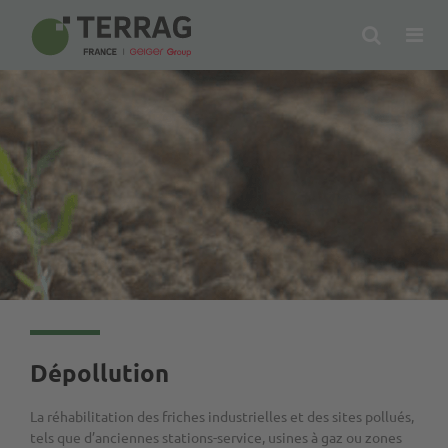
Search
Op
Me
Dépollution
La réhabilitation des friches industrielles et des sites pollués,
tels que d’anciennes stations-service, usines à gaz ou zones